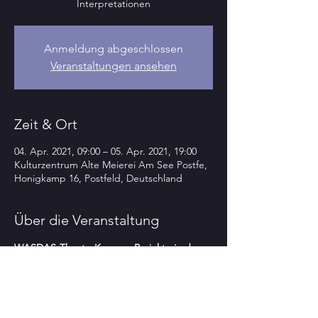
Interpretationen
Anmeldung abgeschlossen
Veranstaltungen ansehen
Zeit & Ort
04. Apr. 2021, 09:00 – 05. Apr. 2021, 19:00
Kulturzentrum Alte Meierei Am See Postfe,
Honigkamp 16, Postfeld, Deutschland
Über die Veranstaltung
WASDAS-TheaterKurse u. Projekte in der 
AMaS - Ostern 2o21
aus der Reihe KÖRPER-ATEM-TON-
STIMME-SPRACHE
„Ein Studium der momentanen 