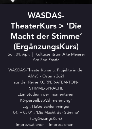
WASDAS-
TheaterKurs > 'Die
Macht der Stimme’
(ErgänzungsKurs)
So., 04. Apr.
  |  
Kulturzentrum Alte Meierei
Am See Postfe
WASDAS-TheaterKurse u. Projekte in der
AMaS - Ostern 2o21
aus der Reihe KÖRPER-ATEM-TON-
STIMME-SPRACHE
„Ein Studium der momentanen
KörperSelbstWahrnehmung“
Ltg.: HaGe Schlemminger
04. + 05.04.: 'Die Macht der Stimme’
(ErgänzungsKurs)
Improvisationen – Impressionen –