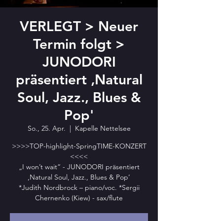
VERLEGT > Neuer
Termin folgt >
JUNODORI
präsentiert ‚Natural
Soul, Jazz., Blues &
Pop'
So., 25. Apr.
  |  
Kapelle Nettelsee
>>>>TOP-highlight-SpringTIME-KONZERT
<<<<
„I won’t wait“ - JUNODORI präsentiert
‚Natural Soul, Jazz., Blues & Pop’
*Judith Nordbrock – piano/voc. *Sergii
Chernenko (Kiew) - sax/flute