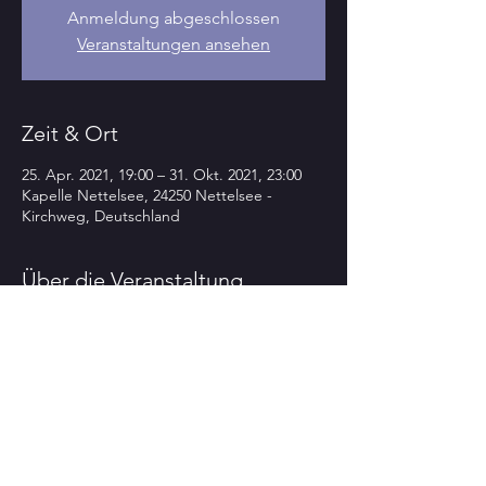
Anmeldung abgeschlossen
Veranstaltungen ansehen
Zeit & Ort
25. Apr. 2021, 19:00 – 31. Okt. 2021, 23:00
Kapelle Nettelsee, 24250 Nettelsee -
Kirchweg, Deutschland
Über die Veranstaltung
>>>>TOP-
highlight
-Spring
TIME
-
KUL
Tour
PUR
-
KONZERT <<<<
in der
Kapelle Nettelsee
(24250 Nettelsee – Kirchweg)
VERLEGT > Neuer Termin folgt
„I won’t wait“
JUNODORI