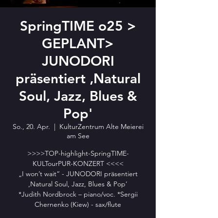
SpringTIME o25 >
GEPLANT>
JUNODORI
präsentiert ‚Natural
Soul, Jazz, Blues &
Pop'
So., 20. Apr.
  |  
KulturZentrum Alte Meierei
am See
>>>>TOP-highlight-SpringTIME-
KULTourPUR-KONZERT <<<<
„I won’t wait“ - JUNODORI präsentiert
‚Natural Soul, Jazz, Blues & Pop’
*Judith Nordbrock – piano/voc. *Sergii
Chernenko (Kiew) - sax/flute