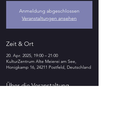
Anmeldung abgeschlossen
Veranstaltungen ansehen
Zeit & Ort
20. Apr. 2025, 19:00 – 21:00
KulturZentrum Alte Meierei am See,
Honigkamp 16, 24211 Postfeld, Deutschland
Über die Veranstaltung
>>>> TOP-highlight-Spring
TIME
-
KUL
Tour
PUR-KONZERT 2o25 <<<<
im
KulturZentrum Alte Meierei am See 
Postfeld 
(04342-84477)
So  20.4.
   19.oo h
„I won’t wait“