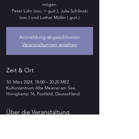
mögen.
Peter Lühr (voc. + guit.), Julia Schilinski
(voc.) und Lothar Müller ( guit.)
Anmeldung abgeschlossen
Veranstaltungen ansehen
Zeit & Ort
10. März 2024, 18:00 – 20:20 MEZ
Kulturzentrum Alte Meierei am See,
Honigkamp 16, Postfeld, Deutschland
Über die Veranstaltung
>>>>TOP-
highlight
-KONZERT >> 
PREMIERE << TOP-
highlight
-KONZERT 
<<<<