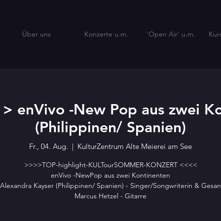
Über uns
Konzerte u.m.
'Open Air' u.m.
Kur
 > enVivo -New Pop aus zwei Ko
(Philippinen/ Spanien)
Fr., 04. Aug.
  |  
KulturZentrum Alte Meierei am See
>>>>TOP-highlight-KULTourSOMMER-KONZERT <<<<
enVivo -NewPop aus zwei Kontinenten
Alexandra Kayser (Philippinen/ Spanien) - Singer/Songwriterin & Gesa