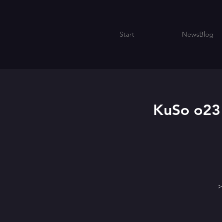
Start
NewsBlog
KuSo o23
>