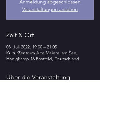
Anmeldung abgeschlossen
Veranstaltungen ansehen
Zeit & Ort
03. Juli 2022, 19:00 – 21:05
KulturZentrum Alte Meierei am See,
Honigkamp 16 Postfeld, Deutschland
Über die Veranstaltung
>>> TOP-highlight-KONZERT im 23. 
KULTourSOMMER  <<<
im 
KulturZentrum Alte Meierei am See - 
Postfeld 
(04342-84477)
So  3.7. 
  19.00 Uhr
"Mongolian meets Oriental"
SEDAA 