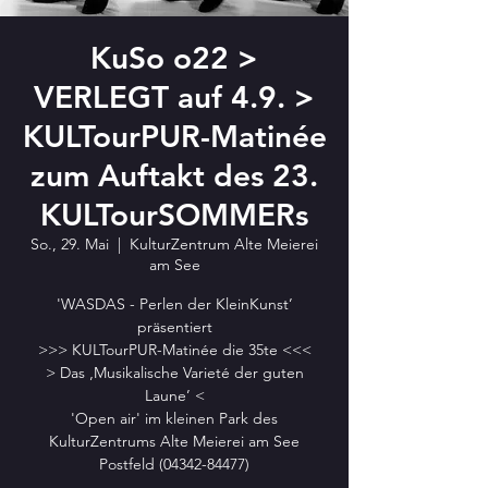
KuSo o22 >
VERLEGT auf 4.9. >
KULTourPUR-Matinée
zum Auftakt des 23.
KULTourSOMMERs
So., 29. Mai
  |  
KulturZentrum Alte Meierei
am See
'WASDAS - Perlen der KleinKunst’
präsentiert
>>> KULTourPUR-Matinée die 35te <<<
> Das ‚Musikalische Varieté der guten
Laune’ <
'Open air' im kleinen Park des
KulturZentrums Alte Meierei am See
Postfeld (04342-84477)