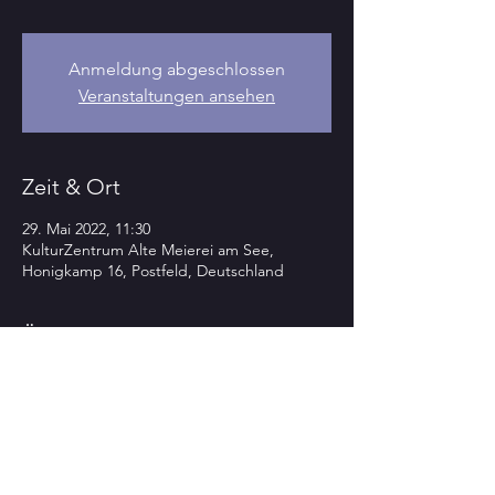
Anmeldung abgeschlossen
Veranstaltungen ansehen
Zeit & Ort
29. Mai 2022, 11:30
KulturZentrum Alte Meierei am See,
Honigkamp 16, Postfeld, Deutschland
Über die Veranstaltung
KULTourPUR-Matinée die 35te zum Auftakt
des 23. KUL
Tour
SOMMERs
'Open air' im kleinen Park des
KulturZentrums Alte Meierei am See
Postfeld
(04342-84477)
am