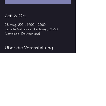
Zeit & Ort
08. Aug. 2021, 19:00 – 22:00
Kapelle Nettelsee, Kirchweg, 24250
Nettelsee, Deutschland
Über die Veranstaltung
' im Rahmen des 22. 
Kul
Sommers
'Internationales New-
FolkFestival 
Tour
in der
Kapelle Nettelsee
(24250 Nettelsee – Kirchweg)
19.oo h
So   3.10.   
DiaTon
Mehr anzeigen