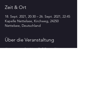
Zeit & Ort
18. Sept. 2021, 20:30 – 26. Sept. 2021, 22:45
Kapelle Nettelsee, Kirchweg, 24250
Nettelsee, Deutschland
Über die Veranstaltung
'Internationales New-FolkFestival ' im 
Rahmen des 22. KulTourSommers
in der
Kapelle Nettelsee
 (04342-84477)
(24250 Nettelsee – Kirchweg)
Sa 18.9.  
20
.
3o h
WINDING PATH
Von der Kraft und 
Schlichtheit der keltischen Musik
Mehr anzeigen