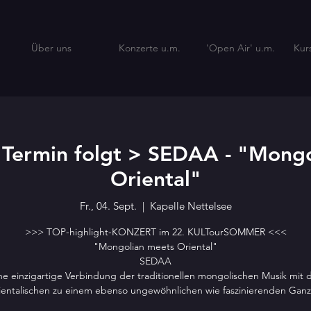
Über uns
Konzerte u.m.
'Open Air' u.m.
Kur
 Termin folgt > SEDAA - "Mongo
Oriental"
Fr., 04. Sept.
  |  
Kapelle Nettelsee
>>> TOP-highlight-KONZERT im 22. KULTourSOMMER <<<
"Mongolian meets Oriental"
SEDAA
ne einzigartige Verbindung der traditionellen mongolischen Musik mit 