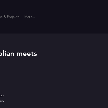
se & Projekte
More...
lian meets
der