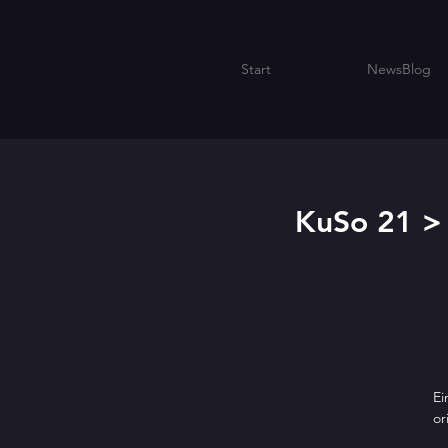
Start
NewsBlog
KuSo 21 >
Ei