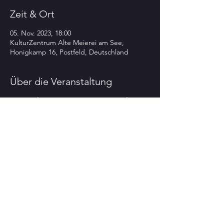
Zeit & Ort
05. Nov. 2023, 18:00
KulturZentrum Alte Meierei am See,
Honigkamp 16, Postfeld, Deutschland
Über die Veranstaltung
Das ‘HerbstZEIT-KUL
Tour
PUR-Festival' 2o23
im
KulturZentrum Alte Meierei am See Postfeld
(04342-84477)
am
So 5.11.
18.oo h
„MEHR BASS !!!“
Akki Schulz Solo ... lädt Gäste ein !!
Ein Abend mit furiosen Darbietungen und
überraschenden Einsichten rund um den
Kontrabass
und der
Liedermacherin Anna Maria Zinke