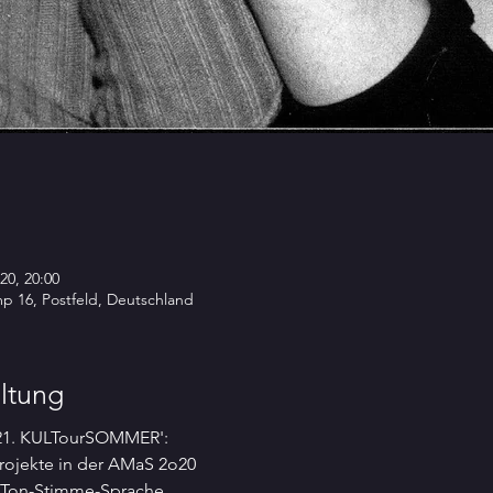
20, 20:00
p 16, Postfeld, Deutschland
ltung
'21. KULTourSOMMER':
ojekte in der AMaS 2o20
-Ton-Stimme-Sprache