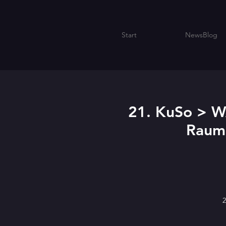
Start
NewsBlog
21. KuSo > WA
Raum’
2