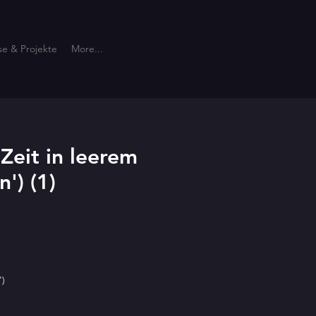
se & Projekte
More...
Zeit in leerem
') (1)
')