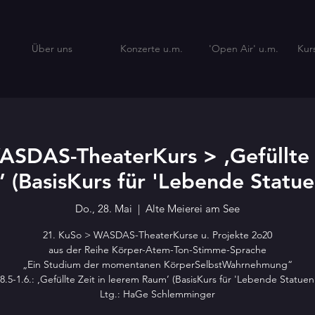
Über uns
Konzerte u.m.
'Open Air' u.m.
Kur
SDAS-TheaterKurs > ‚Gefüllte 
 (BasisKurs für 'Lebende Statuen
Do., 28. Mai
  |  
Alte Meierei am See
21. KuSo > WASDAS-TheaterKurse u. Projekte 2o20
aus der Reihe Körper-Atem-Ton-Stimme-Sprache
„Ein Studium der momentanen KörperSelbstWahrnehmung“
8.5-1.6.: ‚Gefüllte Zeit in leerem Raum’ (BasisKurs für 'Lebende Statuen