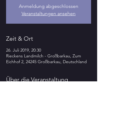
Anmeldung abgeschlossen
Veranstaltungen ansehen
Zeit & Ort
26. Juli 2019, 20:30
Rieckens Landmilch - Großbarkau, Zum
Eichhof 2, 24245 Großbarkau, Deutschland
Über die Veranstaltung
>>>>TOP-highlightBLUES-KONZERT im  
bei Rieckens Landmilch - Großbarkau
Fr  26.8.

  20.3o h