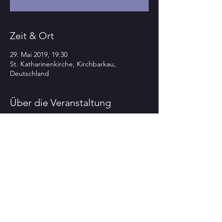
Zeit & Ort
29. Mai 2019, 19:30
St. Katharinenkirche, Kirchbarkau,
Deutschland
Über die Veranstaltung
>>>>TOP-highlight-KONZERT im Rahmen 
St. KatharinenKirche - Kirchbarkau (04342-
Mehr anzeigen